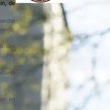
in, de
herche
FR des
c Pro
rtures
ons en