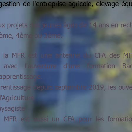
estion de l'entreprise agricole, élevage équ
projets des jeunes âgés de 14 ans en rec
e 5ème, 4ème ou 3ème.
, la MFR est une antenne du CFA des M
avec l'ouverture d'une formation Ba
apprentissage.
rentissage depuis septembre 2019, les ouve
'Agriculture
ysagiste
a MFR est aussi un CFA pour les formati