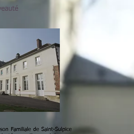
veauté
son Familiale de Saint-Sulpice