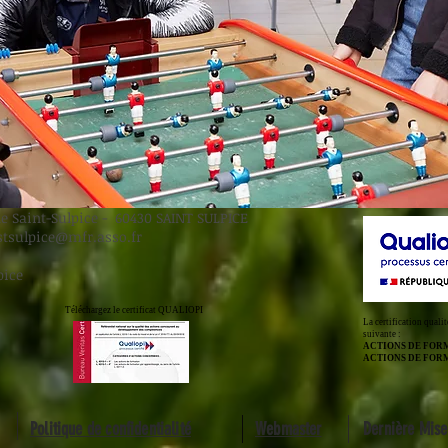
e Saint-Sulpice - 60430 SAINT SULPICE
stsulpice@mfr.asso.fr
pice
Téléchargez le certificat QUALIOPI
La certification qualit
suivante :
ACTIONS DE FOR
ACTIONS DE FOR
Politique de confidentialité
Webmaster
Dernière Mise