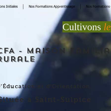
ns Initiales
Nos Formations Apprentissage
Nos Formations 
Cultivons
l
CFA - Maison Familia
Rurale
'Éducation et d'Orientation
Située à Saint-Sulpice