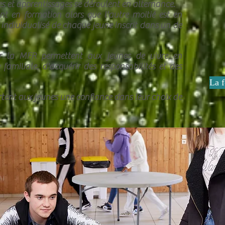
les et apprentissages se déroulent en alternance.
t en formation alors que l'autre moitié est en
i individualisé de chaque jeune inscrit dans un de
r la MFR permettent aux jeunes de vivre en
familiale, d'acquérir des responsabilités et des
La f
rtent aux jeunes une confiance dans leur choix de