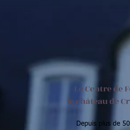
Le Centre de F
le château de Cr
Depuis plus de 50 