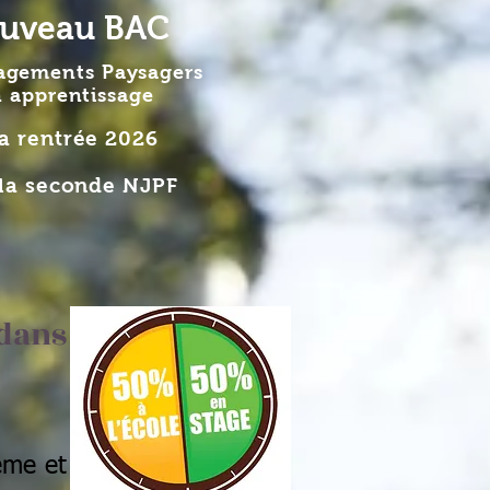
uveau BAC
gements Paysagers
n apprentissage
la rentrée 2026
la seconde NJPF
 dans
ème et