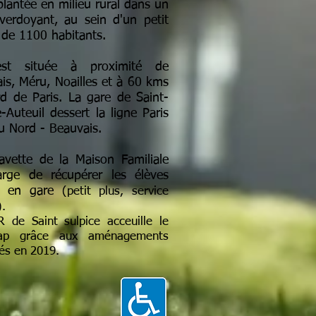
plantée en milieu rural dans un
verdoyant, au sein d'un petit
e de 1100 habitants.
est située à proximité de
is, Méru, Noailles et à 60 kms
d de Paris. La gare de Saint-
e-Auteuil dessert la ligne Paris
u Nord - Beauvais.
vette de la Maison Familiale
arge de récupérer les élèves
s en gare
(petit plus, service
).
 de Saint sulpice acceuille le
cap grâce aux aménagements
ués en 2019.