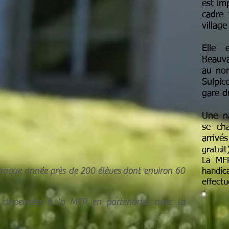
est im
cadre 
villag
Elle 
Beauva
au nor
Sulpic
gare d
Une na
se ch
arrivé
gratuit
La MFR
haque année près de 200 élèves
dont environ 60
handi
effect
 dispensées à la MFR en partenariat avec la