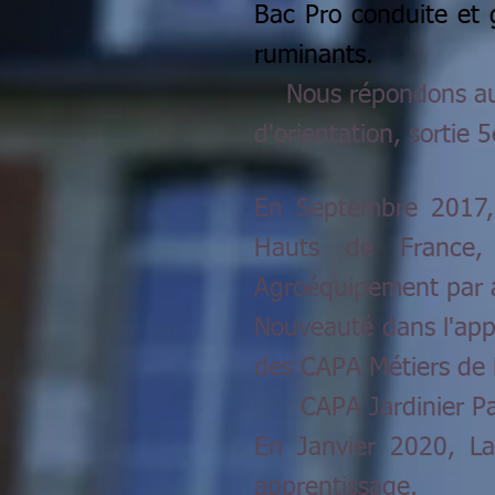
Bac Pro conduite et g
ruminants.
Nous répondons aux 
d'orientation, sorti
En Septembre 2017
Hauts de France, 
Agroéquipement par 
Nouveauté dans l'app
des CAPA Métiers de l
CAPA Jardinier Pa
En Janvier 2020, L
apprentissage.