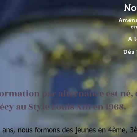
No
Aména
e
A 
Dés 
ormation par alternance est né,
écy au Style Louis XIII en 1968.
ans, nous formons des jeunes en 4ème, 3