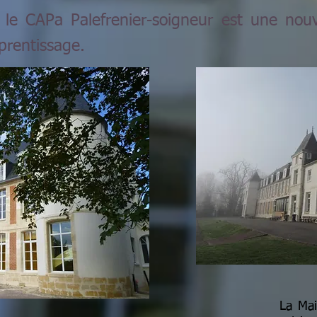
le CAPa Palefrenier-soigneur est une nou
pprentissage.
La Mai