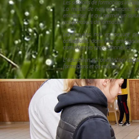
Les sessions de formations initia
La moitié de nos apprenants son
entreprise, ce qui permet un suiv
nos parcours de formation.
les moyens mis en oeuvre pa
collectivité, dans une ambiance 
compétences professionnelles.
L'éducation et l'orientation appo
formations et de métiers.