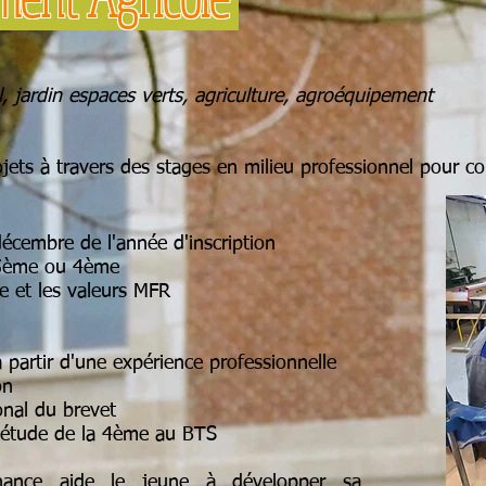
l, jardin espaces verts, agriculture, agroéquipement
ts à travers des stages en milieu professionnel pour co
écembre de l'année d'inscription
e 5ème ou 4ème
ce et les valeurs MFR
 partir d'une expérience professionnelle
on
onal du brevet
d'étude de la 4ème au BTS
rnance aide le jeune à développer sa